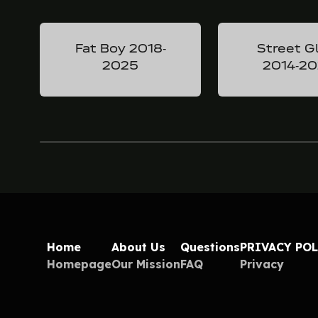
Fat Boy 2018-
Street G
2025
2014-2
Home
About Us
Questions
PRIVACY PO
Homepage
Our Mission
FAQ
Privacy