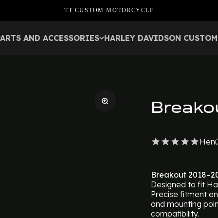
TT CUSTOM MOTORCYCLE
PARTS AND ACCESSORIES
HARLEY DAVIDSON CUSTOM
Breako
Henü
Breakout 2018–2
Designed to fit H
Precise fitment e
and mounting poin
compatibility.