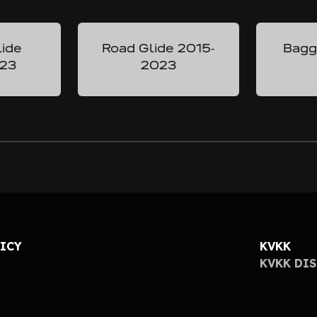
lide
Road Glide 2015-
Bagg
023
2023
LICY
KVKK
KVKK DI