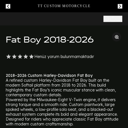
TT CUSTOM MOTORCYCLE
Fat Boy 2018-2026
Henüz yorum bulunmamaktadır
2018–2026 Custom Harley-Davidson Fat Boy
A refined custom Harley-Davidson Fat Boy built on the
modern Softail platform from 2018 to 2026. This build
highlights the Fat Boy’s iconic muscular stance with clean,
contemporary custom details.
Powered by the Milwaukee-Eight V-Twin engine, it delivers
strong torque and a smooth ride. Custom paintwork, large
spoked wheels, a low-profile solo seat, and a blacked-out
exhaust system complete its bold and elegant appearance.
Designed for riders who appreciate classic Fat Boy attitude
with modern custom craftsmanship.