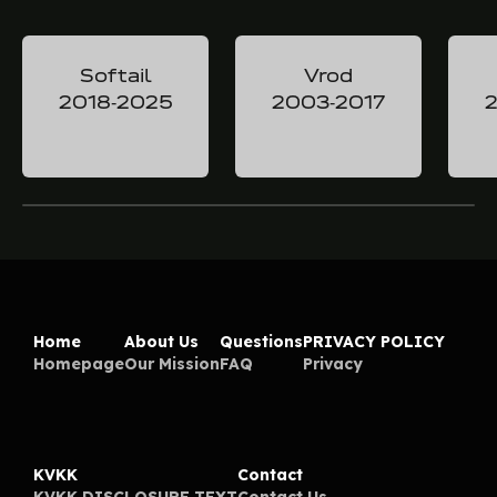
Softail
Vrod
2018-2025
2003-2017
2
Home
About Us
Questions
PRIVACY POLICY
Homepage
Our Mission
FAQ
Privacy
KVKK
Contact